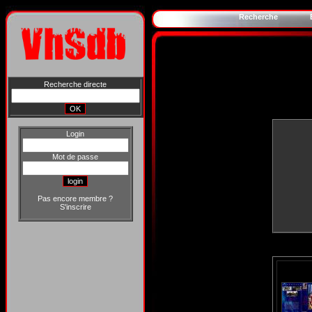
Recherche
Recherche directe
Login
Mot de passe
Pas encore membre ?
S'inscrire