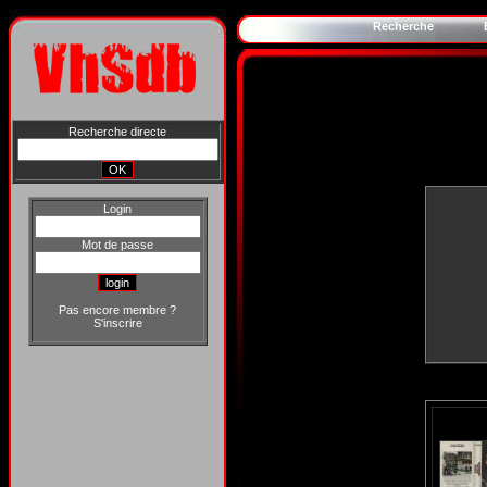
Recherche
Recherche directe
Login
Mot de passe
Pas encore membre ?
S'inscrire