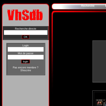
Recherche
Recherche directe
Login
Mot de passe
Pas encore membre ?
S'inscrire