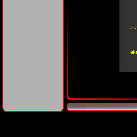
ak
ak