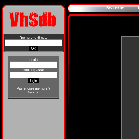
Recherche
Recherche directe
Login
Mot de passe
Pas encore membre ?
S'inscrire