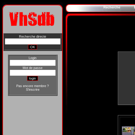
Recherche
Recherche directe
Login
Mot de passe
Pas encore membre ?
S'inscrire