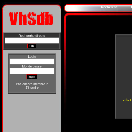
Recherche
Recherche directe
Login
Mot de passe
Pas encore membre ?
S'inscrire
aka