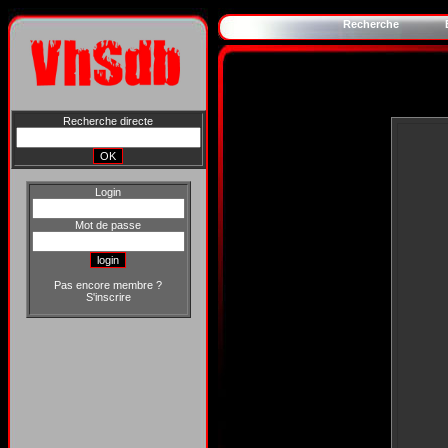
Recherche
Recherche directe
Login
Mot de passe
Pas encore membre ?
S'inscrire