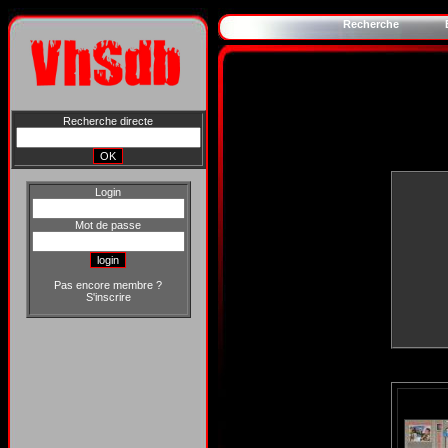
Recherche
Recherche directe
Login
Mot de passe
Pas encore membre ?
S'inscrire