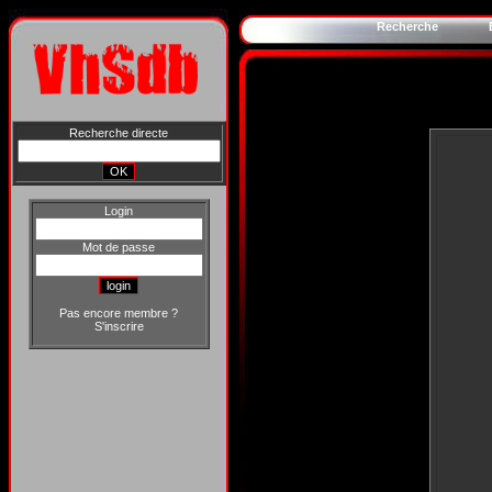
Recherche
Recherche directe
Login
Mot de passe
Pas encore membre ?
S'inscrire