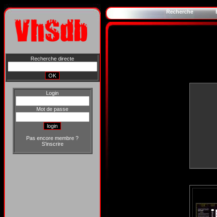
Recherche
Recherche directe
Login
Mot de passe
Pas encore membre ?
S'inscrire