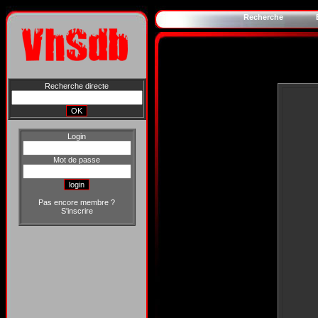
Recherche
Recherche directe
Login
Mot de passe
Pas encore membre ?
S'inscrire