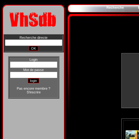
Recherche
Recherche directe
Login
Mot de passe
Pas encore membre ?
S'inscrire