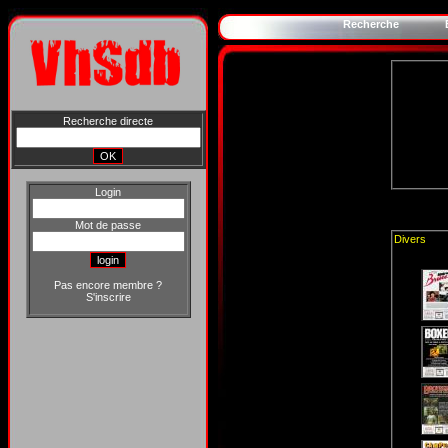
Recherche
Recherche directe
Login
Mot de passe
Divers
Pas encore membre ?
S'inscrire