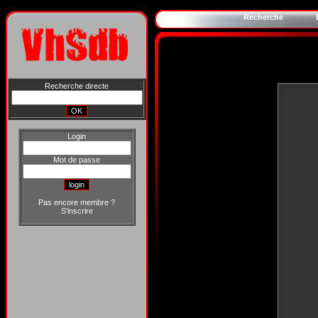
Recherche
Recherche directe
Login
Mot de passe
Pas encore membre ?
S'inscrire