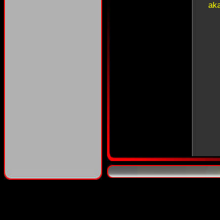
ak
ak