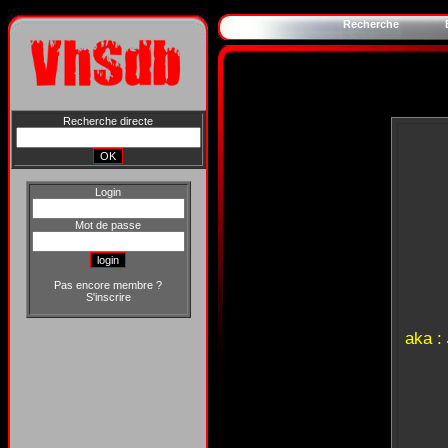
Recherche
Recherche directe
Login
Mot de passe
Pas encore membre ?
S'inscrire
aka :