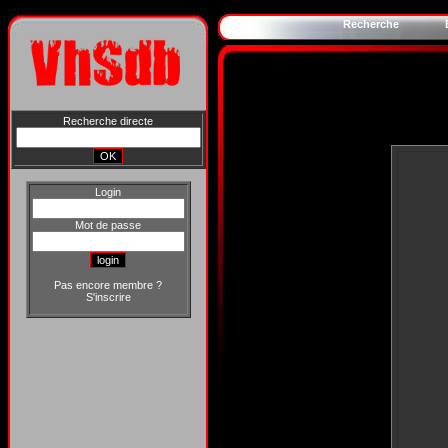
Recherche
Recherche directe
Login
Mot de passe
Pas encore membre ?
S'inscrire