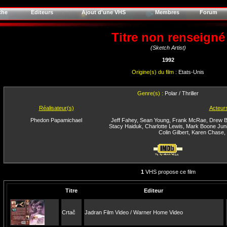
che
Editeurs
Ajout d'une VHS
Membres
Forum
Titre non renseigné
(Sketch Artist)
1992
Origine(s) du film :
Etats-Unis
Genre(s) :
Polar / Thriller
Réalisateur(s)
Acteur
Phedon Papamichael
Jeff Fahey
,
Sean Young
,
Frank McRae
,
Drew B
Stacy Haiduk
,
Charlotte Lewis
,
Mark Boone Juni
Colin Gilbert
,
Karen Chase
,
1
VHS propose ce film
Titre
Editeur
Crtač
Jadran Film Video / Warner Home Video