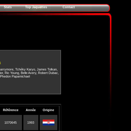
Stats
Top Jaquettes
Contact
s
arrymore
,
Tchéky Karyo
,
James Tolkan
,
or
,
Ric Young
,
Belle Avery
,
Robert Dubac
,
Phedon Papamichael
Référence
Année
Origine
1070645
1993