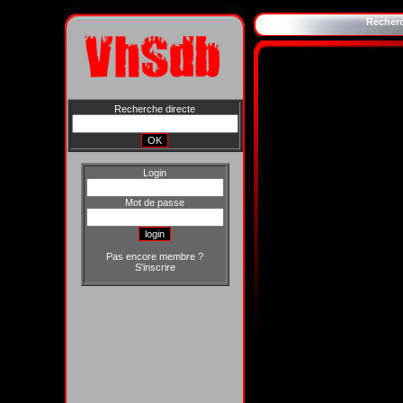
Recher
Recherche directe
Login
Mot de passe
Pas encore membre ?
S'inscrire