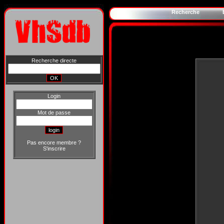
Recherche
Recherche directe
Login
Mot de passe
Pas encore membre ?
S'inscrire