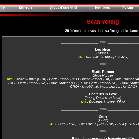
che
Editeurs
Ajout d'une VHS
Membres
Forum
Sean Young
20
éléments trouvés dans sa filmographie d'acte
____________________
1981
________________
Les bleus
(
Stripes
)
aka :
Narednik će poludjeti (CRO)
____________________
1982
________________
Blade Runner
(
Blade Runner
)
aka :
Blade Runner (FRA) / Blade Runner (BEL) / Blade Runner (UK) / Blade Runner (A
(NL) / Blade Runner (NZ) / Blade Runner (ESP) / Der Blade Runner (DE) / Blade Runner:
(CRO) / Istrebljivač: Integralna verzija (CRO)
Docteurs in Love
(
Young Doctors in Love
)
aka :
Docteurs in Love (FRA)
____________________
1984
________________
Dune
(
Dune
)
aka :
Dune (FRA) / Der Wüstenplanet (DE) / Dina (CRO) /
____________________
1985
________________
Baby : Le secret de la légende oubliée