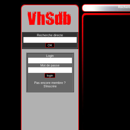
Recher
Recherche directe
Login
Mot de passe
Pas encore membre ?
S'inscrire