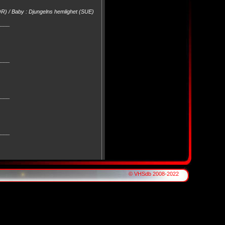
R) / Baby : Djungelns hemlighet (SUE)
____
____
____
____
____
© VHSdb 2008-2022
mrti (CRO)
____