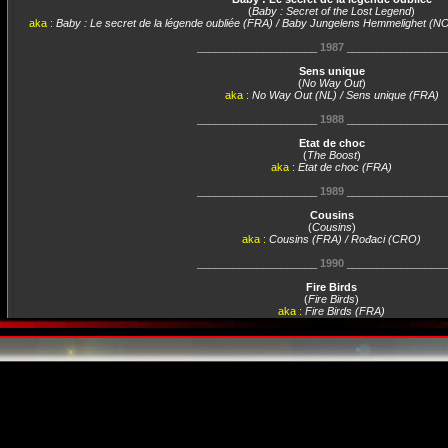
(
Baby : Secret of the Lost Legend
)
aka :
Baby : Le secret de la légende oubliée (FRA) / Baby Jungelens Hemmelighet (NO
____________________
1987
________________
Sens unique
(
No Way Out
)
aka :
No Way Out (NL) / Sens unique (FRA)
____________________
1988
________________
Etat de choc
(
The Boost
)
aka :
Etat de choc (FRA)
____________________
1989
________________
Cousins
(
Cousins
)
aka :
Cousins (FRA) / Rođaci (CRO)
____________________
1990
________________
Fire Birds
(
Fire Birds
)
aka :
Fire Birds (FRA)
____________________
1991
________________
Un baiser avant de mourir
(
A Kiss Before Dying
)
aka :
Un baiser avant de mourir (FRA) / Poljubac prije s
____________________
1992
________________
Banco pour un crime
(
Once Upon a Crime...
)