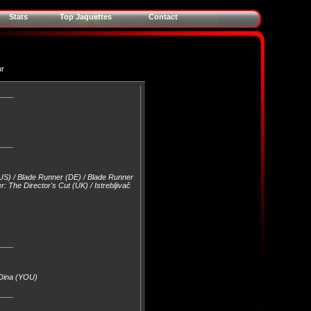
Stats
Top Jaquettes
Contact
ur
____
____
US) / Blade Runner (DE) / Blade Runner
 The Director's Cut (UK) / Istrebljivač
____
 Dina (YOU)
____