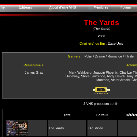
che
Editeurs
Ajout d'une VHS
Membres
Forum
The Yards
(The Yards)
2000
Origine(s) du film :
Etats-Unis
Genre(s) :
Polar / Drame / Romance / Thriller
Réalisateur(s)
Acteur
James Gray
Mark Wahlberg
,
Joaquin Phoenix
,
Charlize T
Dunaway
,
Steve Lawrence
,
Andy Davoli
,
Tony M
Montano
,
Victor Arnold
,
Cha
2
VHS proposent ce film
Titre
Editeur
Référe
The Yards
TF1 Vidéo