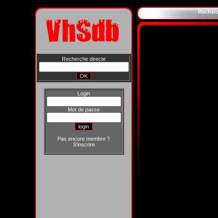
Recher
Recherche directe
Login
Mot de passe
Pas encore membre ?
S'inscrire