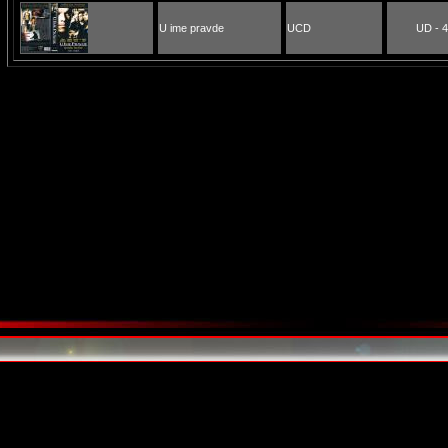
U ime pravde
UCD
UD - 