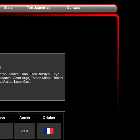
Stats
Top Jaquettes
Contact
s
heron
,
James Caan
,
Ellen Burstyn
,
Faye
usante
,
Victor Argo
,
Tomas Milian
,
Robert
d Aaron
,
Louis Guss
nce
Année
Origine
2001