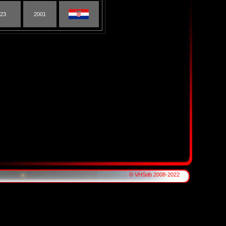
423
2001
© VHSdb 2008-2022