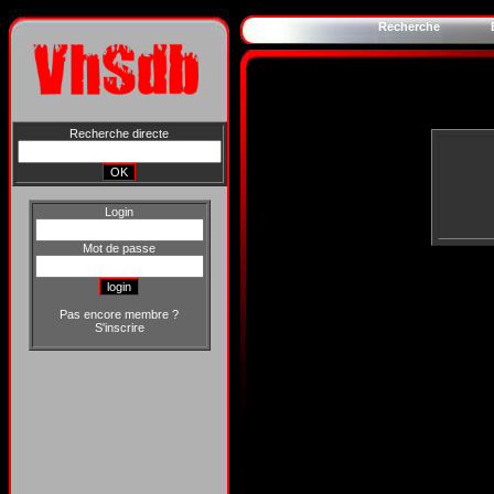
Recherche
Recherche directe
Login
Mot de passe
Pas encore membre ?
S'inscrire