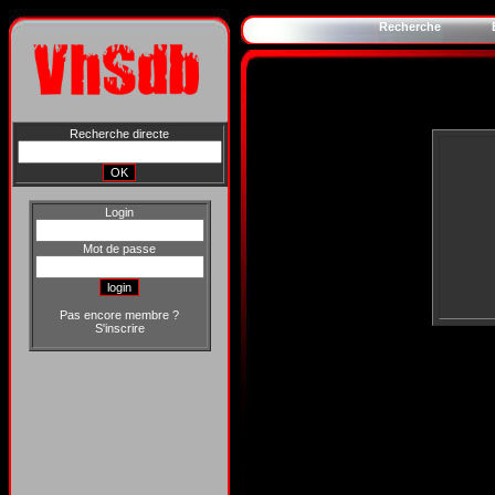
Recherche
Recherche directe
Login
Mot de passe
Pas encore membre ?
S'inscrire