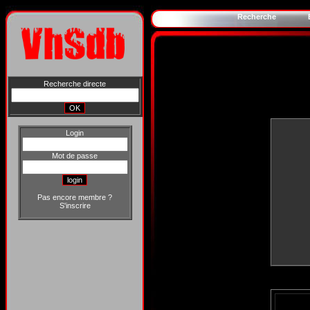
Recherche
Recherche directe
Login
Mot de passe
Pas encore membre ?
S'inscrire