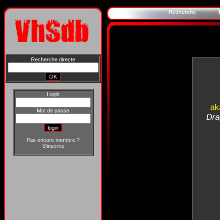
Recherche
Recherche directe
Login
ak
Mot de passe
Dra
Pas encore membre ?
S'inscrire