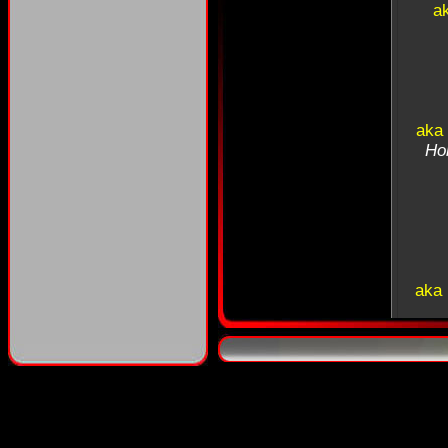
a
aka
Ho
aka