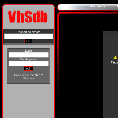
Recherche
Recherche directe
Login
ak
Mot de passe
Dra
Pas encore membre ?
S'inscrire