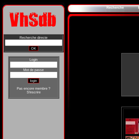
Recherche
Recherche directe
Login
Mot de passe
Pas encore membre ?
S'inscrire