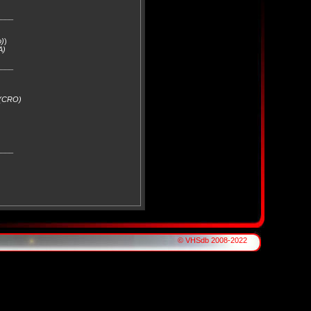
____
o)
)
A)
____
 (CRO)
____
© VHSdb 2008-2022