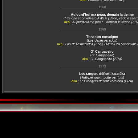
____________________
1968
________________
Aujourd'hui ma peau, demain la tienne
(
I tre che sconvolsero il West (Vado, vedo e spar
aka :
Aujourd'hui ma peau... demain la tienne (FR
____________________
1969
________________
Titre non renseigné
(
Los desesperados
)
aka :
Los desesperados (ESP) / Metak za Sandovala
O' Cangaceiro
(
O' Cangaceiro
)
aka :
O' Cangaceiro (FRA)
____________________
1973
________________
Les rangers défient karatéka
(
Tutti per uno... botte per tutti
)
aka :
Les rangers défient karatéka (FRA)