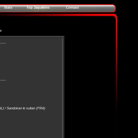
Stats
Top Jaquettes
Contact
ur
____
____
NL) / Sandokan le sultan (FRA)