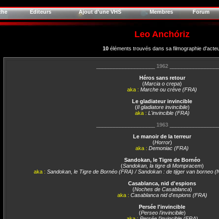
che
Editeurs
Ajout d'une VHS
Membres
Forum
Leo Anchóriz
10
éléments trouvés dans sa filmographie d'acte
____________________
1962
________________
Héros sans retour
(
Marcia o crepa
)
aka :
Marche ou crève (FRA)
Le gladiateur invincible
(
Il gladiatore invincibile
)
aka :
L'invincible (FRA)
____________________
1963
________________
Le manoir de la terreur
(
Horror
)
aka :
Demoniac (FRA)
Sandokan, le Tigre de Bornéo
(
Sandokan, la tigre di Mompracem
)
aka :
Sandokan, le Tigre de Bornéo (FRA) / Sandokan : de tijger van borneo (
Casablanca, nid d'espions
(
Noches de Casablanca
)
aka :
Casablanca nid d'espions (FRA)
Persée l'invincible
(
Perseo l'invincibile
)
aka :
Persée l'invincible (FRA)