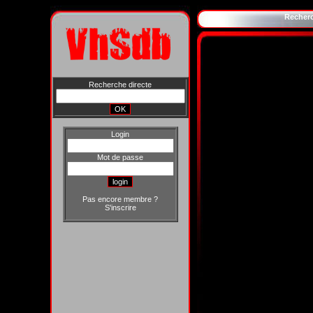
Recher
Recherche directe
Login
Mot de passe
Pas encore membre ?
S'inscrire