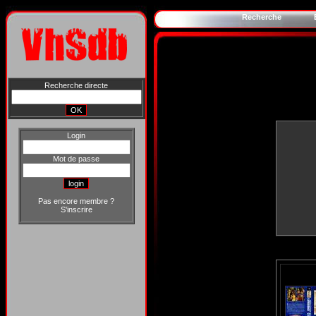
Recherche
Recherche directe
Login
Mot de passe
Pas encore membre ?
S'inscrire