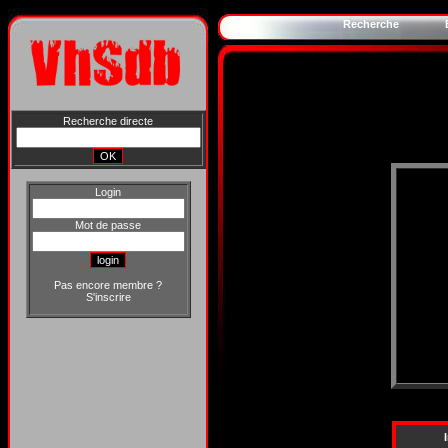
Recherche
Recherche directe
Login
Mot de passe
Pas encore membre ?
S'inscrire