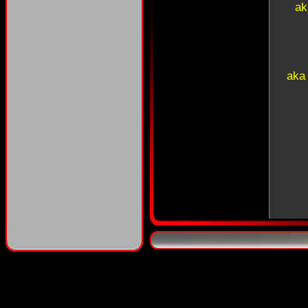
ak
aka
aka 