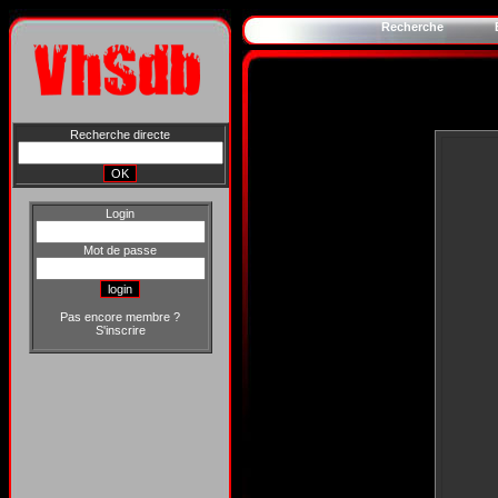
Recherche
Recherche directe
Login
Mot de passe
Pas encore membre ?
S'inscrire