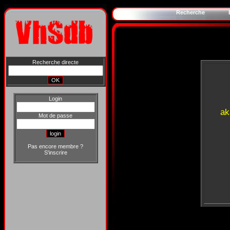
Recherche
Recherche directe
Login
ak
Mot de passe
Pas encore membre ?
S'inscrire