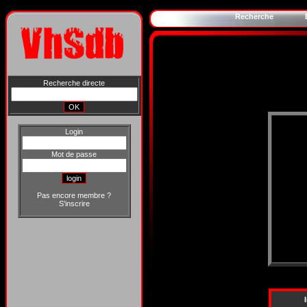
Recherche
Recherche directe
Login
Mot de passe
Pas encore membre ?
S'inscrire