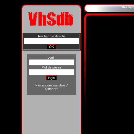
Recher
Recherche directe
Login
Mot de passe
Pas encore membre ?
S'inscrire