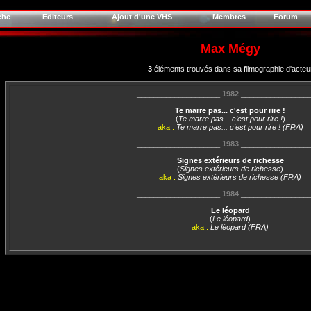
che
Editeurs
Ajout d'une VHS
Membres
Forum
Max Mégy
3
éléments trouvés dans sa filmographie d'acteu
____________________
1982
________________
Te marre pas... c'est pour rire !
(
Te marre pas... c'est pour rire !
)
aka :
Te marre pas... c'est pour rire ! (FRA)
____________________
1983
________________
Signes extérieurs de richesse
(
Signes extérieurs de richesse
)
aka :
Signes extérieurs de richesse (FRA)
____________________
1984
________________
Le léopard
(
Le léopard
)
aka :
Le léopard (FRA)