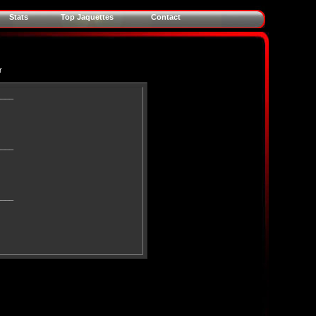
Stats
Top Jaquettes
Contact
r
____
____
____