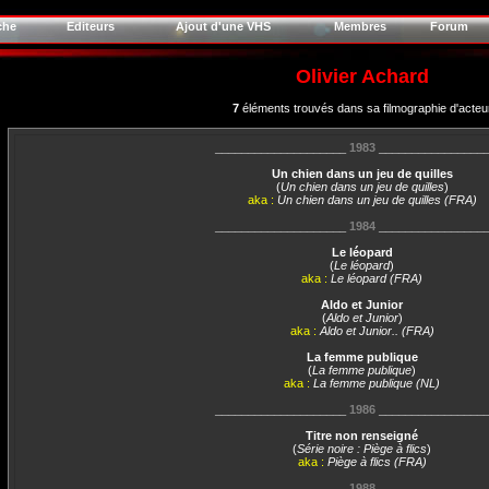
che
Editeurs
Ajout d'une VHS
Membres
Forum
Olivier Achard
7
éléments trouvés dans sa filmographie d'acteu
____________________
1983
________________
Un chien dans un jeu de quilles
(
Un chien dans un jeu de quilles
)
aka :
Un chien dans un jeu de quilles (FRA)
____________________
1984
________________
Le léopard
(
Le léopard
)
aka :
Le léopard (FRA)
Aldo et Junior
(
Aldo et Junior
)
aka :
Aldo et Junior.. (FRA)
La femme publique
(
La femme publique
)
aka :
La femme publique (NL)
____________________
1986
________________
Titre non renseigné
(
Série noire : Piège à flics
)
aka :
Piège à flics (FRA)
____________________
1988
________________