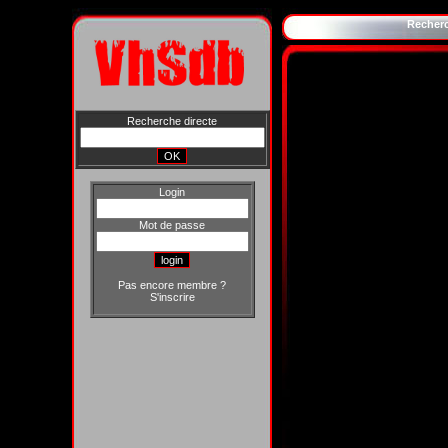
Recher
Recherche directe
Login
Mot de passe
Pas encore membre ?
S'inscrire