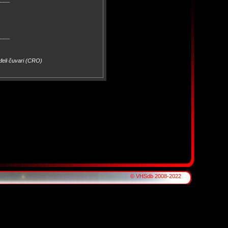
____
đeli čuvari (CRO)
© VHSdb 2008-2022