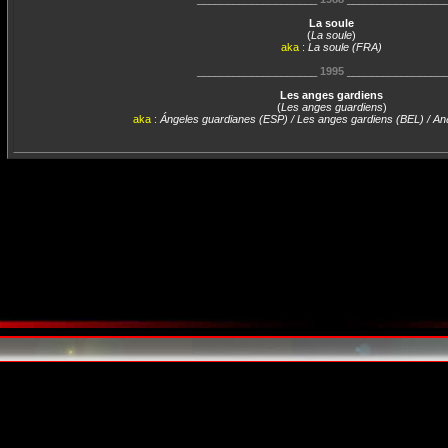
La soule
(
La soule
)
aka :
La soule (FRA)
____________________
1995
________________
Les anges gardiens
(
Les anges guardiens
)
aka :
Ángeles guardianes (ESP) / Les anges gardiens (BEL) / An