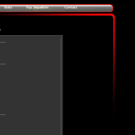
Stats
Top Jaquettes
Contact
r
____
____
____
____