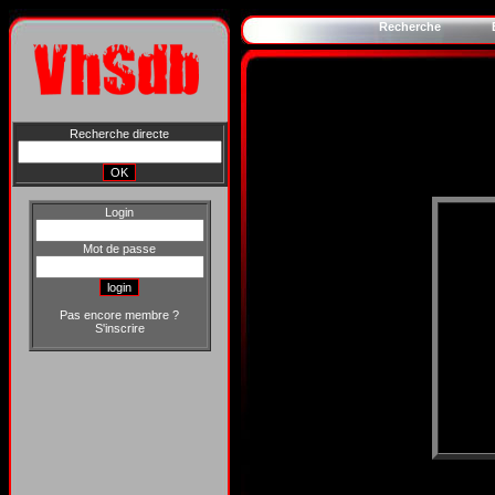
Recherche
Recherche directe
Login
Mot de passe
Pas encore membre ?
S'inscrire