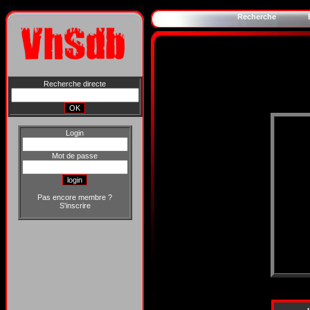
Recherche
Recherche directe
Login
Mot de passe
Pas encore membre ?
S'inscrire