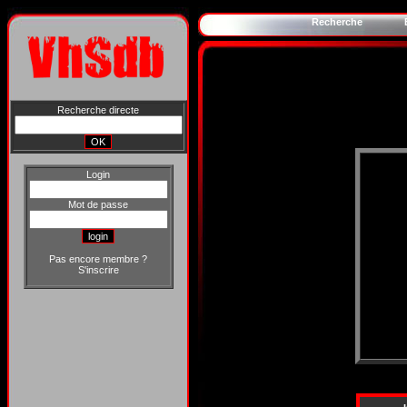
Recherche
Recherche directe
Login
Mot de passe
Pas encore membre ?
S'inscrire