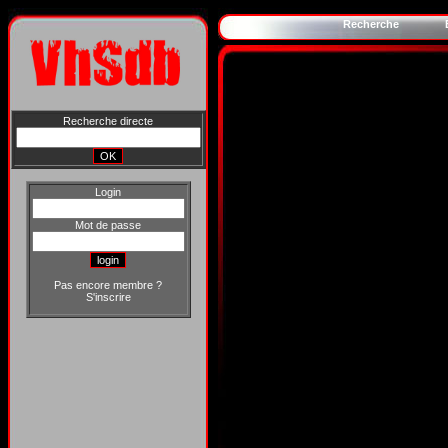
Recherche
Recherche directe
Login
Mot de passe
Pas encore membre ?
S'inscrire