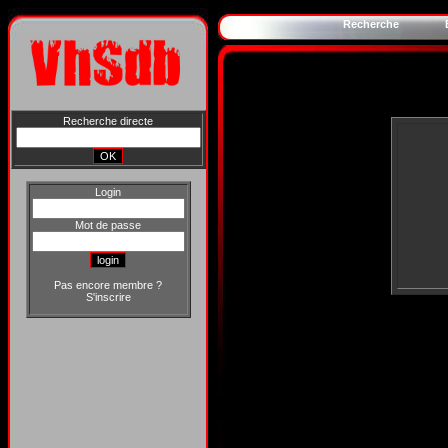
Recherche
Recherche directe
Login
Mot de passe
Pas encore membre ?
S'inscrire