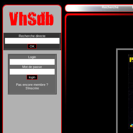
Recherche
Recherche directe
Login
Mot de passe
Pas encore membre ?
S'inscrire