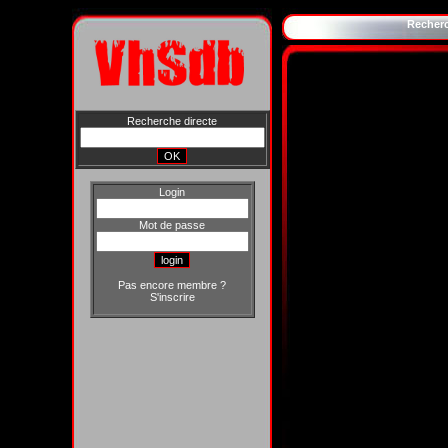
Recher
Recherche directe
Login
Mot de passe
Pas encore membre ?
S'inscrire