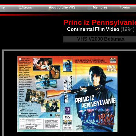
che
Editeurs
Ajout d'une VHS
Membres
Forum
Princ iz Pennsylvani
Continental Film Video
(1994)
VHS
V2000
Betamax