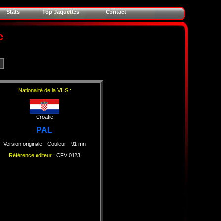
Stats
Top Jaquettes
Contact
e
Nationalité de la VHS :
Croatie
PAL
Version originale
- Couleur
- 91 mn
Référence éditeur :
CFV 0123