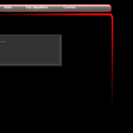
Stats
Top Jaquettes
Contact
____