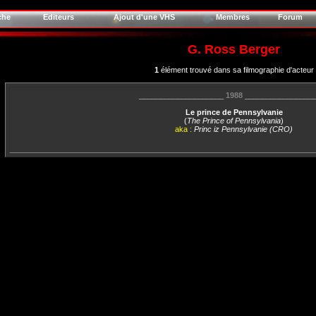
che
Editeurs
Ajout d'une VHS
Membres
Forum
G. Ross Berger
1
élément trouvé dans sa filmographie d'acteur
____________________
1988
________________
Le prince de Pennsylvanie
(
The Prince of Pennsylvania
)
aka :
Princ iz Pennsylvanie (CRO)