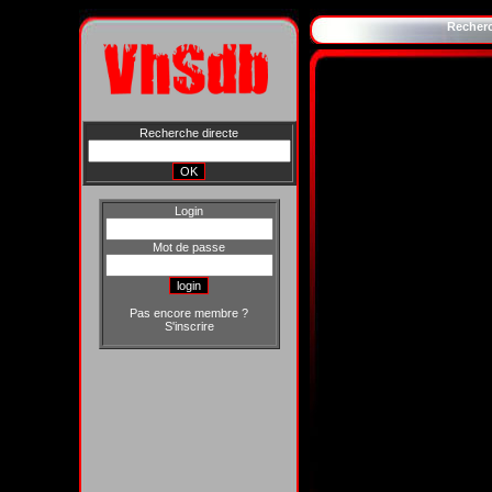
Recher
Recherche directe
Login
Mot de passe
Pas encore membre ?
S'inscrire