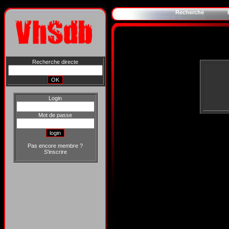
Recherche
Recherche directe
Login
Mot de passe
Pas encore membre ?
S'inscrire