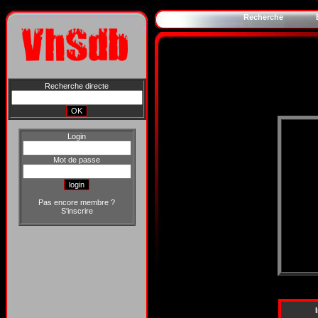
Recherche
Recherche directe
Login
Mot de passe
Pas encore membre ?
S'inscrire