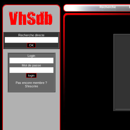
Recherche
Recherche directe
Login
Mot de passe
Pas encore membre ?
S'inscrire