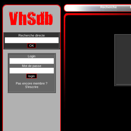
Recherche
Recherche directe
Login
Mot de passe
Pas encore membre ?
S'inscrire