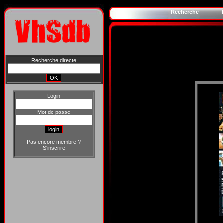
Recherche
Recherche directe
Login
Mot de passe
Pas encore membre ?
S'inscrire