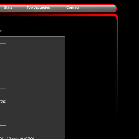
Stats
Top Jaquettes
Contact
ur
____
____
____
(DE)
____
YOU) / Rambo III (CRO)