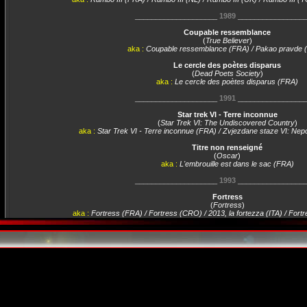
____________________
1989
________________
Coupable ressemblance
(
True Believer
)
aka :
Coupable ressemblance (FRA) / Pakao pravde
Le cercle des poètes disparus
(
Dead Poets Society
)
aka :
Le cercle des poètes disparus (FRA)
____________________
1991
________________
Star trek VI - Terre inconnue
(
Star Trek VI: The Undiscovered Country
)
aka :
Star Trek VI - Terre inconnue (FRA) / Zvjezdane staze VI: Ne
Titre non renseigné
(
Oscar
)
aka :
L'embrouille est dans le sac (FRA)
____________________
1993
________________
Fortress
(
Fortress
)
aka :
Fortress (FRA) / Fortress (CRO) / 2013, la fortezza (ITA) / Fort
Boxing Helena
(
Boxing Helena
)
aka :
Boxing Helena (FRA)
____________________
1995
________________
Prête à tout
(
To Die For
)
aka :
To Die For (USA)