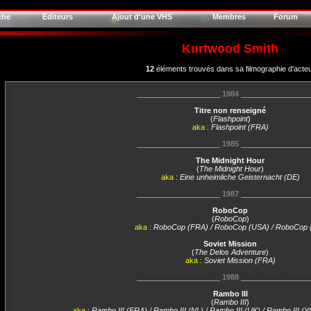
che
Editeurs
Ajout d'une VHS
Membres
Forum
Kurtwood Smith
12
éléments trouvés dans sa filmographie d'acte
____________________
1984
________________
Titre non renseigné
(
Flashpoint
)
aka :
Flashpoint (FRA)
____________________
1985
________________
The Midnight Hour
(
The Midnight Hour
)
aka :
Eine unheimliche Geisternacht (DE)
____________________
1987
________________
RoboCop
(
RoboCop
)
aka :
RoboCop (FRA) / RoboCop (USA) / RoboCop 
Soviet Mission
(
The Delos Adventure
)
aka :
Soviet Mission (FRA)
____________________
1988
________________
Rambo III
(
Rambo III
)
aka :
Rambo III (FRA) / Rambo III (NL) / Rambo III (UK) / Rambo III (