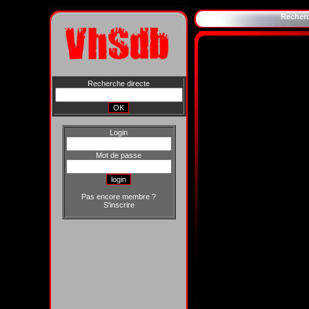
Recher
Recherche directe
Login
Mot de passe
Pas encore membre ?
S'inscrire