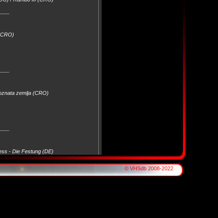
____
 (CRO)
____
poznata zemlja (CRO)
____
ress - Die Festung (DE)
© VHSdb 2008-2022
____