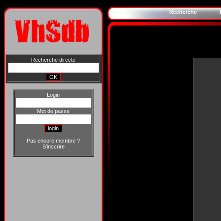
Recherche
Recherche directe
Login
Mot de passe
Pas encore membre ?
S'inscrire