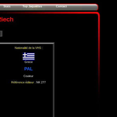
Stats
Top Jaquettes
Contact
Riech
Nationalité de la VHS :
Grece
PAL
Couleur
Référence éditeur :
NK 277