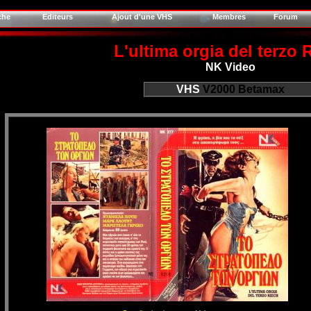
che
Editeurs
Ajout d'une VHS
Membres
Forum
L'ultima orgia del terzo 
NK Video
VHS
V2000
Betamax