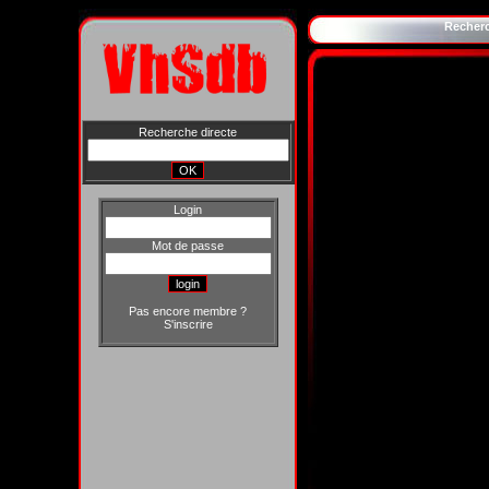
Recher
Recherche directe
Login
Mot de passe
Pas encore membre ?
S'inscrire